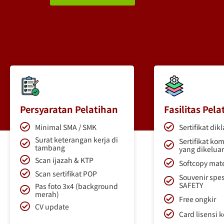
Persyaratan Pelatihan
Fasilitas Pela
Minimal SMA / SMK
Sertifikat dik
Surat keterangan kerja di
Sertifikat ko
tambang
yang dikelua
Scan ijazah & KTP
Softcopy mate
Scan sertifikat POP
Souvenir spes
SAFETY
Pas foto 3x4 (background
merah)
Free ongkir
CV update
Card lisensi 