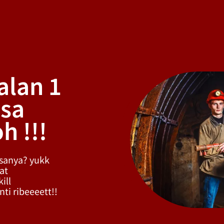
alan 1
isa
h !!!
sanya? yukk
at
ill
ti ribeeeett!!