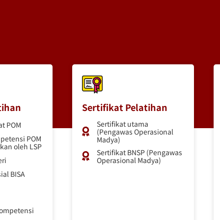
tihan
Sertifikat Pelatihan
Sertifikat utama
lat POM
(Pengawas Operasional
mpetensi POM
Madya)
rkan oleh LSP
Sertifikat BNSP (Pengawas
ri
Operasional Madya)
ial BISA
kompetensi