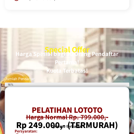
Special Offer
Harga Spesial bagi 30 Orang Pendaftar
Pertama!
Kuota Terbatas!
Jumlah Pendaftar:
Kuota 5/30
16%
PELATIHAN LOTOTO
Harga Normal Rp. 799.000,-
Rp 249.000,- (TERMURAH)
*promo terbatas.
Persyaratan: